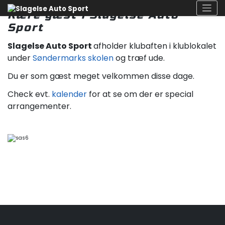
Skip
Kære gæst i Slagelse Auto
to
Sport
content
Slagelse Auto Sport
afholder klubaften i klublokalet
under
Søndermarks skolen
og træf ude.
Du er som gæst meget velkommen disse dage.
Check evt.
kalender
for at se om der er special
arrangementer.